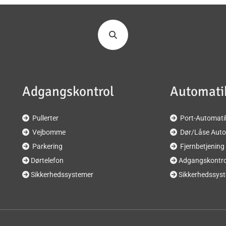
Adgangskontrol
Automati
Pullerter
Port-Automati


Vejbomme
Dør/Låse Auto


Parkering
Fjernbetjening


Dørtelefon
Adgangskontro


Sikkerhedssystemer
Sikkerhedssys

