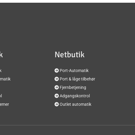
k
Netbutik
k
Port-Automatik

matik
Port & låge tilbehør

Fjernbetjening

l
Adgangskontrol

temer
Outlet automatik
