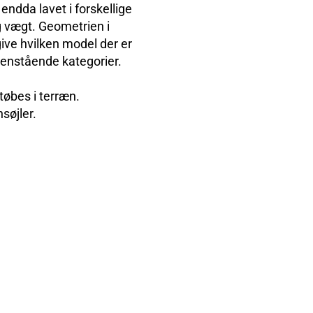
 endda lavet i forskellige
g vægt. Geometrien i
give hvilken model der er
edenstående kategorier.
øbes i terræn.
søjler.