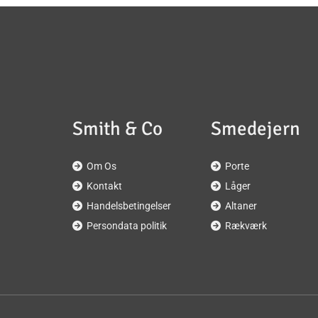
Smith & Co
Smedejern
Om Os
Porte


Kontakt
Låger


Handelsbetingelser
Altaner


Persondata politik
Rækværk

