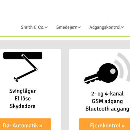
Smith & Co.
Smedejern
Adgangskontrol
Svinglåger
2- og 4-kanal
El låse
GSM adgang
Skydedøre
Bluetooth adgang
Dør Automatik »
Fjernkontrol »