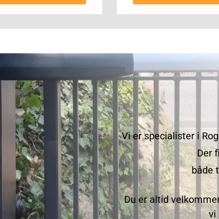
Vi er specialister i 
Der f
både t
Du er altid velkommen 
vi