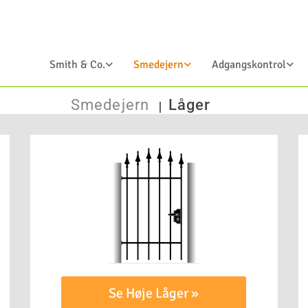
Smith & Co.
Smedejern
Adgangskontrol
Smedejern
Låger
|
Se Høje Låger »