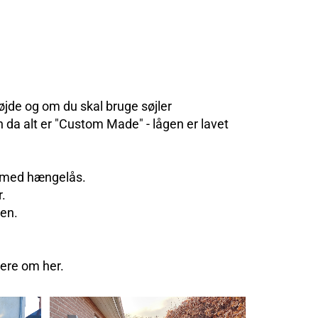
højde og om du skal bruge søjler
 da alt er "Custom Made" - lågen er lavet
s med hængelås.
.
pen.
mere om her.