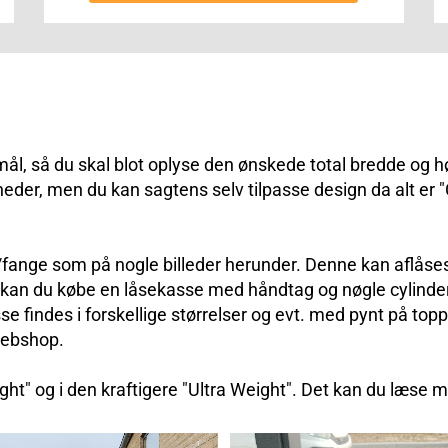
 mål, så du skal blot oplyse den ønskede total bredde og hø
der, men du kan sagtens selv tilpasse design da alt er "C
/fange som på nogle billeder herunder. Denne kan aflås
 kan du købe en låsekasse med håndtag og nøgle cylinder
se findes i forskellige størrelser og evt. med pynt på top
ebshop
.
t" og i den kraftigere "Ultra Weight". Det kan du læse 