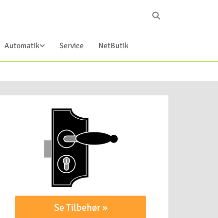
Automatik
Service
NetButik
Se Tilbehør »