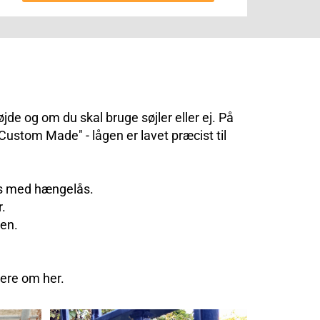
jde og om du skal bruge søjler eller ej. På
ustom Made" - lågen er lavet præcist til
es med hængelås.
.
pen.
mere om her.