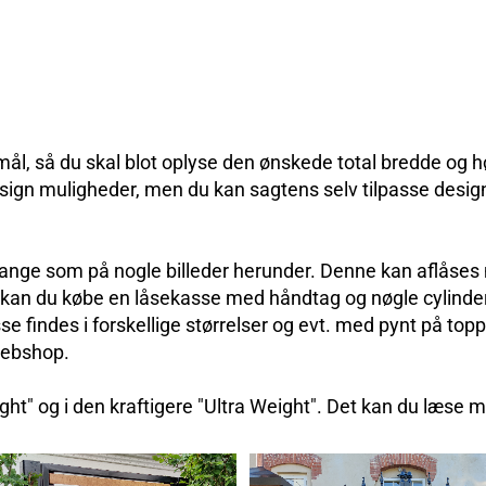
r mål, så du skal blot oplyse den ønskede total bredde og 
esign muligheder, men du kan sagtens selv tilpasse design
fange som på nogle billeder herunder. Denne kan aflåse
 kan du købe en låsekasse med håndtag og nøgle cylinder
se findes i forskellige størrelser og evt. med pynt på top
webshop.
t" og i den kraftigere "Ultra Weight". Det kan du læse 