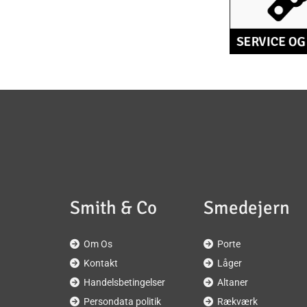
Smith & Co
Smedejern
Om Os
Porte


Kontakt
Låger


Handelsbetingelser
Altaner


Persondata politik
Rækværk

