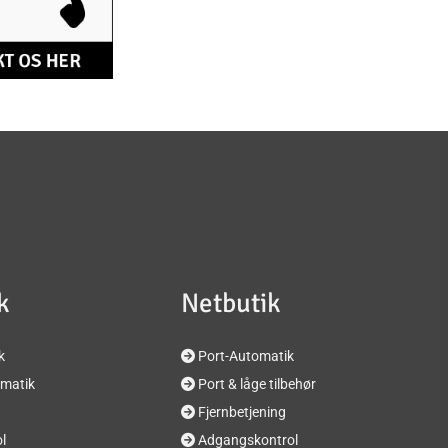
k
Netbutik
k
Port-Automatik

matik
Port & låge tilbehør

Fjernbetjening

l
Adgangskontrol
