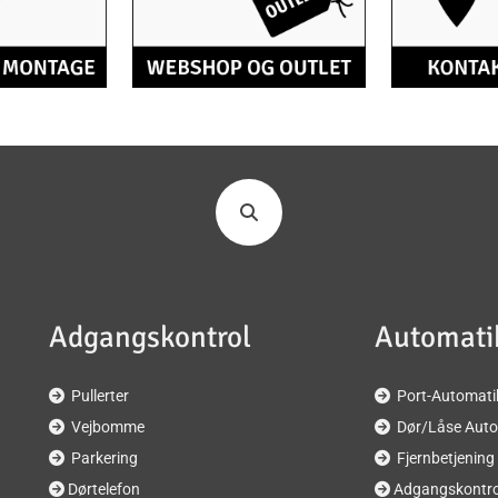
Adgangskontrol
Automati
Pullerter
Port-Automati


Vejbomme
Dør/Låse Auto


Parkering
Fjernbetjening


Dørtelefon
Adgangskontro

