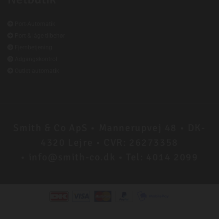

Port-Automatik

Port & låge tilbehør

Fjernbetjening

Adgangskontrol

Outlet automatik
Smith & Co ApS • Mannerupvej 48 • DK-
4320 Lejre • CVR: 26273358
•
info@smith-co.dk
• Tel: 4014 2099