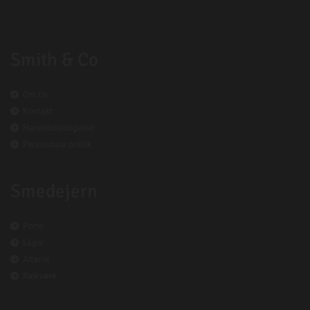
Smith & Co

Om Os

Kontakt

Handelsbetingelser

Persondata politik
Smedejern

Porte

Låger

Altaner

Rækværk