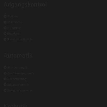
Adgangskontrol

Pullerter

Vejbomme

Parkering

Dørtelefon

Sikkerhedssystemer
Automatik

Port-Automatik

Dør/Låse Automatik

Fjernbetjening

Adgangskontrol

Sikkerhedssystemer
Netbutik