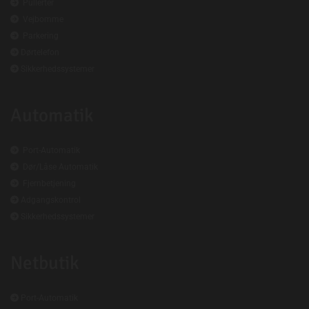

Pullerter

Vejbomme

Parkering

Dørtelefon

Sikkerhedssystemer
Automatik

Port-Automatik

Dør/Låse Automatik

Fjernbetjening

Adgangskontrol

Sikkerhedssystemer
Netbutik

Port-Automatik