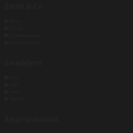
Smith & Co

Om Os

Kontakt

Handelsbetingelser

Persondata politik
Smedejern

Porte

Låger

Altaner

Rækværk
Adgangskontrol