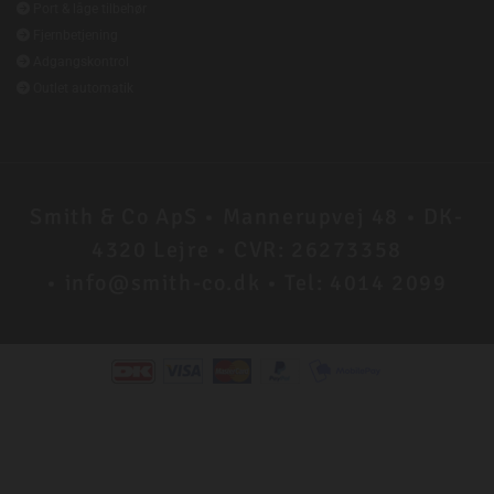

Port & låge tilbehør

Fjernbetjening

Adgangskontrol

Outlet automatik
Smith & Co ApS • Mannerupvej 48 • DK-
4320 Lejre • CVR: 26273358
•
info@smith-co.dk
• Tel: 4014 2099